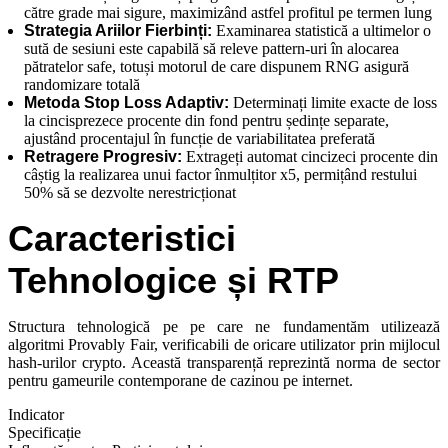
către grade mai sigure, maximizând astfel profitul pe termen lung
Strategia Ariilor Fierbinți:
Examinarea statistică a ultimelor o
sută de sesiuni este capabilă să releve pattern-uri în alocarea
pătratelor safe, totuși motorul de care dispunem RNG asigură
randomizare totală
Metoda Stop Loss Adaptiv:
Determinați limite exacte de loss
la cincisprezece procente din fond pentru ședințe separate,
ajustând procentajul în funcție de variabilitatea preferată
Retragere Progresiv:
Extrageți automat cincizeci procente din
câștig la realizarea unui factor înmulțitor x5, permițând restului
50% să se dezvolte nerestricționat
Caracteristici
Tehnologice și RTP
Structura tehnologică pe pe care ne fundamentăm utilizează
algoritmi Provably Fair, verificabili de oricare utilizator prin mijlocul
hash-urilor crypto. Această transparență reprezintă norma de sector
pentru gameurile contemporane de cazinou pe internet.
Indicator
Specificație