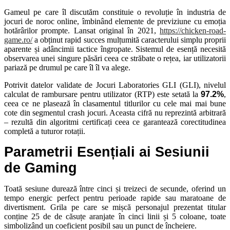
Gameul pe care îl discutăm constituie o revoluție în industria de
jocuri de noroc online, îmbinând elemente de previziune cu emoția
hotărârilor prompte. Lansat original în 2021,
https://chicken-road-
game.ro/
a obținut rapid succes mulțumită caracterului simplu proprii
aparente și adâncimii tactice îngropate. Sistemul de esență necesită
observarea unei singure păsări ceea ce străbate o rețea, iar utilizatorii
pariază pe drumul pe care îl îl va alege.
Potrivit datelor validate de Jocuri Laboratories GLI (GLI), nivelul
calculat de rambursare pentru utilizator (RTP) este setată la
97.2%
,
ceea ce ne plasează în clasamentul titlurilor cu cele mai mai bune
cote din segmentul crash jocuri. Aceasta cifră nu reprezintă arbitrară
– rezultă din algoritmi certificați ceea ce garantează corectitudinea
completă a tuturor rotații.
Parametrii Esențiali ai Sesiunii
de Gaming
Toată sesiune durează între cinci și treizeci de secunde, oferind un
tempo energic perfect pentru perioade rapide sau maratoane de
divertisment. Grila pe care se mișcă personajul prezentat titular
conține 25 de de căsuțe aranjate în cinci linii și 5 coloane, toate
simbolizând un coeficient posibil sau un punct de încheiere.