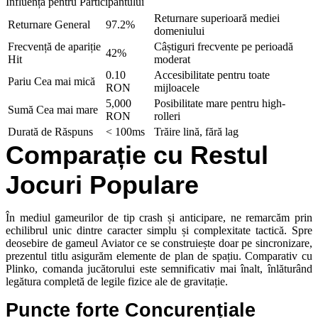
Influență pentru Participantului
Returnare superioară mediei
Returnare General
97.2%
domeniului
Frecvență de apariție
Câștiguri frecvente pe perioadă
42%
Hit
moderat
0.10
Accesibilitate pentru toate
Pariu Cea mai mică
RON
mijloacele
5,000
Posibilitate mare pentru high-
Sumă Cea mai mare
RON
rolleri
Durată de Răspuns
< 100ms
Trăire lină, fără lag
Comparație cu Restul
Jocuri Populare
În mediul gameurilor de tip crash și anticipare, ne remarcăm prin
echilibrul unic dintre caracter simplu și complexitate tactică. Spre
deosebire de gameul Aviator ce se construiește doar pe sincronizare,
prezentul titlu asigurăm elemente de plan de spațiu. Comparativ cu
Plinko, comanda jucătorului este semnificativ mai înalt, înlăturând
legătura completă de legile fizice ale de gravitație.
Puncte forte Concurențiale