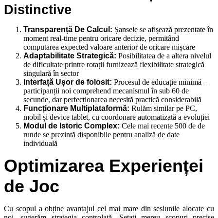
Distinctive
Transparență De Calcul:
Șansele se afișează prezentate în
moment real-time pentru oricare decizie, permitând
computarea expected valoare anterior de oricare mișcare
Adaptabilitate Strategică:
Posibilitatea de a altera nivelul
de dificultate printre rotații furnizează flexibilitate strategică
singulară în sector
Interfață Ușor de folosit:
Procesul de educație minimă –
participanții noi comprehend mecanismul în sub 60 de
secunde, dar perfecționarea necesită practică considerabilă
Funcționare Multiplataformă:
Rulăm similar pe PC,
mobil și device tablet, cu coordonare automatizată a evoluției
Modul de Istoric Complex:
Cele mai recente 500 de de
runde se prezintă disponibile pentru analiză de date
individuală
Optimizarea Experienței
de Joc
Cu scopul a obține avantajul cel mai mare din sesiunile alocate cu
noi, sugerăm strategia controlată. Setați mereu scopuri precise