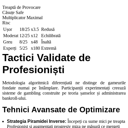
Treaptă de Provocare
Căsuțe Safe
Multiplicator Maximal
Risc
Ușor
18/25
x3.5
Redusă
Moderat
12/25
x12
Echilibrată
Greu
8/25
x48
Înaltă
Experți
5/25
x180
Extremă
Tactici Validate de
Profesioniști
Metodologia algoritmică diferențiată ne distinge de gameurile
fondate numai pe întâmplare. Participanții experimentați creează
sisteme de gambling construite pe teoria șanselor și administrarea
bankroll-ului.
Tehnici Avansate de Optimizare
Strategia Piramidei Inverse:
Începeți cu sume mici pe treapta
Profesionist și augmentați progresiv miza pe măsură ce mergeți