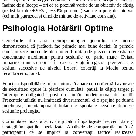
înainte de a începe – ori că se prezintă vorba de un obiectiv de câștig
(realist la între +20% și +30% pe rundă) sau de o prag de interval
(cel mult patruzeci și cinci de minute de activitate constant).
Psihologia Hotărârii Optime
Cercetările din aria neuropsihologiei jocurilor de noroc
demonstrează că jucătorii fac primele mai bune decizii în primele
cincisprezece momente ale rundei. Profitați de prezenta fereastră de
concentrare maximum pentru sesiunile cu pariu mare. Evitați
urmărirea minus-urilor – în caz că v-ați înregistrat pierderi la 3
sesiuni succesive pe nivelul Expert, coborâți la Mediu pentru
recalibra emoțional.
Funcția disponibilă de rulare automată apare cu configurări avansate
de securitate: oprire la pierdere cumulată, pauză la câștig target și
întrerupere obligatoriu post un număr predeterminat de rotații.
Prezentele utilități nu limitează divertismentul, ci o sprijină pe durată
îndelungat, preîntâmpinând hotărârile spontane ceea ce definesc
sesiunile prelungite.
Comunitatea noastră activ de jucători împărtășește frecvent date și
strategii în spațiile specializate. Analizele de comparație arată că
participanții ce se implică la conversații tactice realizează