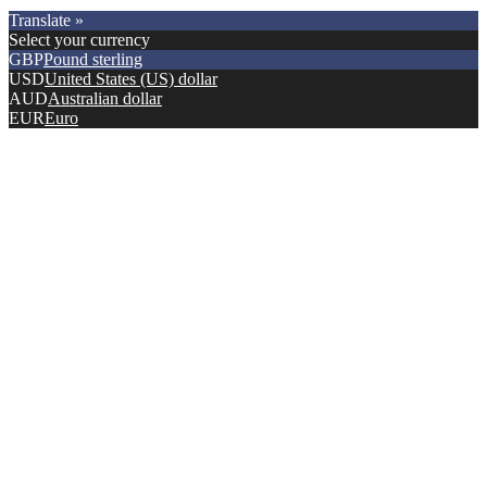
Copyright © 2021.
Premier Car Models
. All Rights Reserved.
Translate »
Select your currency
GBP
Pound sterling
USD
United States (US) dollar
AUD
Australian dollar
EUR
Euro