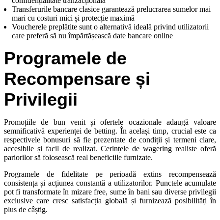
confidențialitate tranzacțională
Transferurile bancare clasice garantează prelucrarea sumelor mai
mari cu costuri mici și protecție maximă
Voucherele preplătite sunt o alternativă ideală privind utilizatorii
care preferă să nu împărtășească date bancare online
Programele de
Recompensare și
Privilegii
Promoțiile de bun venit și ofertele ocazionale adaugă valoare
semnificativă experienței de betting. În același timp, crucial este ca
respectivele bonusuri să fie prezentate de condiții și termeni clare,
accesibile și facil de realizat. Cerințele de wagering realiste oferă
pariorilor să folosească real beneficiile furnizate.
Programele de fidelitate pe perioadă extins recompensează
consistența și acțiunea constantă a utilizatorilor. Punctele acumulate
pot fi transformate în mizare free, sume în bani sau diverse privilegii
exclusive care cresc satisfacția globală și furnizează posibilități în
plus de câștig.