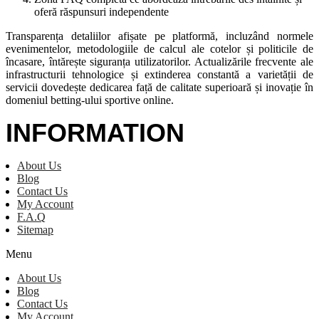
oferă răspunsuri independente
Transparența detaliilor afișate pe platformă, incluzând normele
evenimentelor, metodologiile de calcul ale cotelor și politicile de
încasare, întărește siguranța utilizatorilor. Actualizările frecvente ale
infrastructurii tehnologice și extinderea constantă a varietății de
servicii dovedește dedicarea față de calitate superioară și inovație în
domeniul betting-ului sportive online.
INFORMATION
About Us
Blog
Contact Us
My Account
F.A.Q
Sitemap
Menu
About Us
Blog
Contact Us
My Account