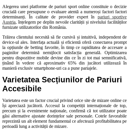
Alegerea unei platforme de pariuri sport online constituie o decizie
crucială care presupune o evaluare atentă a numeroși factori factori
determinanți. În calitate de provider expert în
pariuri sportive
Austria
, înțelegem pe deplin nevoile clarității și nivelului facilităților
furnizate utilizatorilor din România.
Trăirea clientului necesită să fie cursivă și intuitivă, independent de
device-ul ales. Interfața actuală și eficientă oferă conectarea prompt
la opțiunile de betting favorite, în timp ce rapiditatea de accesare a
paginilor determină nemijlocit satisfacția generală. Optimizarea
pentru dispozitive mobile devine din ce în zi tot mai semnificativă,
ținând în vedere că aproximativ 65% din jucători utilizează în
manieră exclusiv smartphone-uri ca a pune pariajele.
Varietatea Secțiunilor de Pariuri
Accesibile
Varietatea este un factor crucial privind orice site de mizare online ce
își apreciază jucătorii. Accesul la competiții internaționale de top,
precum și la evenimente naționale, confirmă că tot utilizator poate
găsi alternative ajustate dorințelor sale personale. Cotele favorabile
reprezintă un alt element fundamental ce afectează profitabilitatea pe
perioadă lung a activității de mizare.