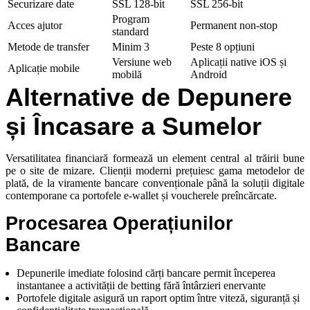
Securizare date
SSL 128-bit
SSL 256-bit
Program
Acces ajutor
Permanent non-stop
standard
Metode de transfer
Minim 3
Peste 8 opțiuni
Versiune web
Aplicații native iOS și
Aplicație mobile
mobilă
Android
Alternative de Depunere
și Încasare a Sumelor
Versatilitatea financiară formează un element central al trăirii bune
pe o site de mizare. Clienții moderni prețuiesc gama metodelor de
plată, de la viramente bancare convenționale până la soluții digitale
contemporane ca portofele e-wallet și voucherele preîncărcate.
Procesarea Operațiunilor
Bancare
Depunerile imediate folosind cărți bancare permit începerea
instantanee a activității de betting fără întârzieri enervante
Portofele digitale asigură un raport optim între viteză, siguranță și