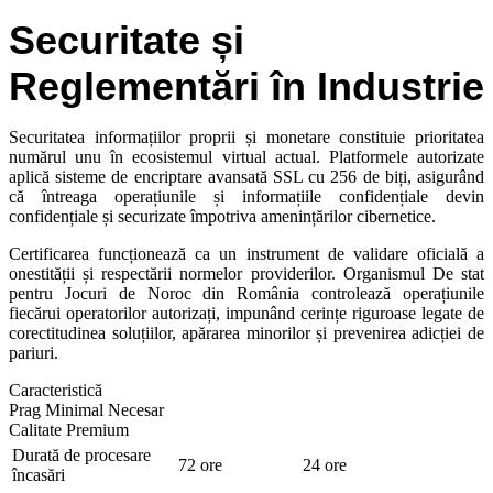
Securitate și
Reglementări în Industrie
Securitatea informațiilor proprii și monetare constituie prioritatea
numărul unu în ecosistemul virtual actual. Platformele autorizate
aplică sisteme de encriptare avansată SSL cu 256 de biți, asigurând
că întreaga operațiunile și informațiile confidențiale devin
confidențiale și securizate împotriva amenințărilor cibernetice.
Certificarea funcționează ca un instrument de validare oficială a
onestității și respectării normelor providerilor. Organismul De stat
pentru Jocuri de Noroc din România controlează operațiunile
fiecărui operatorilor autorizați, impunând cerințe riguroase legate de
corectitudinea soluțiilor, apărarea minorilor și prevenirea adicției de
pariuri.
Caracteristică
Prag Minimal Necesar
Calitate Premium
Durată de procesare
72 ore
24 ore
încasări