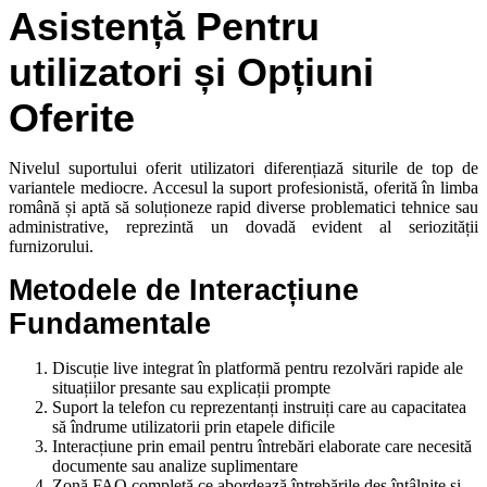
Asistență Pentru
utilizatori și Opțiuni
Oferite
Nivelul suportului oferit utilizatori diferențiază siturile de top de
variantele mediocre. Accesul la suport profesionistă, oferită în limba
română și aptă să soluționeze rapid diverse problematici tehnice sau
administrative, reprezintă un dovadă evident al seriozității
furnizorului.
Metodele de Interacțiune
Fundamentale
Discuție live integrat în platformă pentru rezolvări rapide ale
situațiilor presante sau explicații prompte
Suport la telefon cu reprezentanți instruiți care au capacitatea
să îndrume utilizatorii prin etapele dificile
Interacțiune prin email pentru întrebări elaborate care necesită
documente sau analize suplimentare
Zonă FAQ completă ce abordează întrebările des întâlnite și