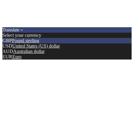
Copyright © 2021.
Premier Car Models
. All Rights Reserved.
Translate »
Select your currency
GBP
Pound sterling
USD
United States (US) dollar
AUD
Australian dollar
EUR
Euro