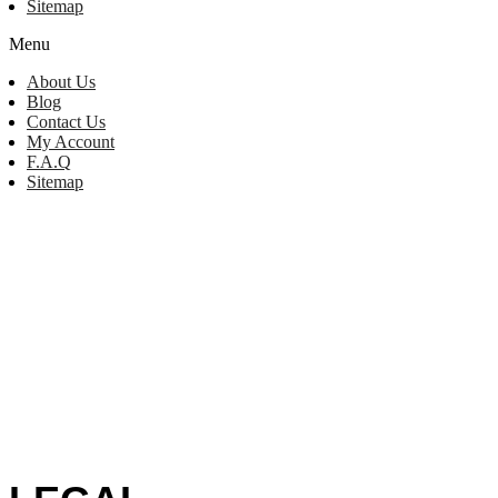
Sitemap
Menu
About Us
Blog
Contact Us
My Account
F.A.Q
Sitemap