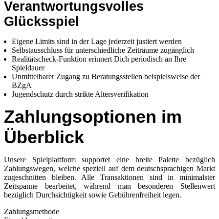
Verantwortungsvolles
Glücksspiel
Eigene Limits sind in der Lage jederzeit justiert werden
Selbstausschluss für unterschiedliche Zeiträume zugänglich
Realitätscheck-Funktion erinnert Dich periodisch an Ihre
Spieldauer
Unmittelbarer Zugang zu Beratungsstellen beispielsweise der
BZgA
Jugendschutz durch strikte Altersverifikation
Zahlungsoptionen im
Überblick
Unsere Spielplattform supportet eine breite Palette bezüglich
Zahlungswegen, welche speziell auf dem deutschsprachigen Markt
zugeschnitten bleiben. Alle Transaktionen sind in minimalster
Zeitspanne bearbeitet, während man besonderen Stellenwert
bezüglich Durchsichtigkeit sowie Gebührenfreiheit legen.
Zahlungsmethode