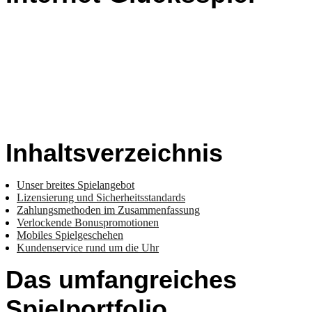
Inhaltsverzeichnis
Unser breites Spielangebot
Lizensierung und Sicherheitsstandards
Zahlungsmethoden im Zusammenfassung
Verlockende Bonuspromotionen
Mobiles Spielgeschehen
Kundenservice rund um die Uhr
Das umfangreiches
Spielportfolio