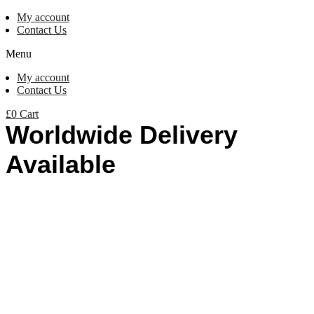
My account
Contact Us
Menu
My account
Contact Us
£
0
Cart
Worldwide Delivery
Available