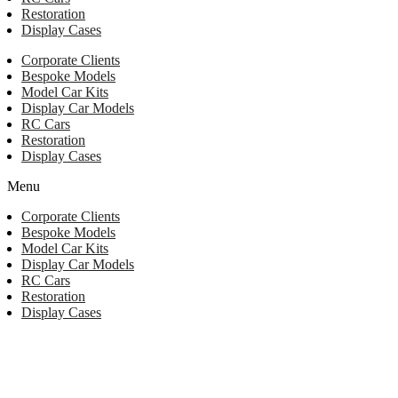
Restoration
Display Cases
Corporate Clients
Bespoke Models
Model Car Kits
Display Car Models
RC Cars
Restoration
Display Cases
Menu
Corporate Clients
Bespoke Models
Model Car Kits
Display Car Models
RC Cars
Restoration
Display Cases