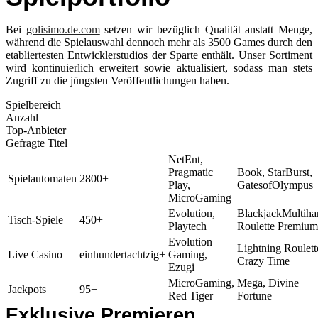
Bei
golisimo.de.com
setzen wir bezüglich Qualität anstatt Menge,
während die Spielauswahl dennoch mehr als 3500 Games durch den
etabliertesten Entwicklerstudios der Sparte enthält. Unser Sortiment
wird kontinuierlich erweitert sowie aktualisiert, sodass man stets
Zugriff zu die jüngsten Veröffentlichungen haben.
Spielbereich
Anzahl
Top-Anbieter
Gefragte Titel
NetEnt,
Pragmatic
Book, StarBurst,
Spielautomaten
2800+
Play,
GatesofOlympus
MicroGaming
Evolution,
BlackjackMultiha
Tisch-Spiele
450+
Playtech
Roulette Premium
Evolution
Lightning Roulett
Live Casino
einhundertachtzig+
Gaming,
Crazy Time
Ezugi
MicroGaming,
Mega, Divine
Jackpots
95+
Red Tiger
Fortune
Exklusive Premieren