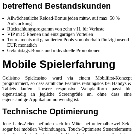
betreffend Bestandskunden
Allwöchentliche Reload-Bonus jeden mittw. auf max. 50 %
Aufstockung
Rückzahlungsprogramm von zehn v.H. für Verluste
VIP mit 5 Ebenen und einzigartigen Vorteilen
Tournaments mit garantierten Pools von oberhalb fünfzigtausend
EUR monatlich
Geburtstags-Bonus und individuelle Promotionen
Mobile Spielerfahrung
Golisimo Spielcasino ward via einem Mobilfirst-Konzept
programmiert, so dass sämtliche Features reibungslos bei Handys &
Tablets laufen. Unsere responsive Webplattform passt hin
eigenständig an jegliche Screengröße an, ohne dass eine
eigenständige Applikation notwendig ist.
Technische Optimierung
Jene Lade-Zeiten befinden sich im Mittel bei unterhalb zwei Sek.,
sogar bei mobilen Verbindungen. Touch-Optimierte Steuerelemente