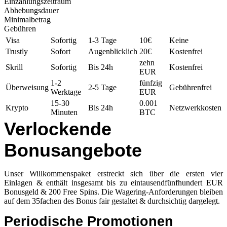
Einzahlungszeitraum
Abhebungsdauer
Minimalbetrag
Gebühren
Visa
Sofortig
1-3 Tage
10€
Keine
Trustly
Sofort
Augenblicklich
20€
Kostenfrei
zehn
Skrill
Sofortig
Bis 24h
Kostenfrei
EUR
1-2
fünfzig
Überweisung
2-5 Tage
Gebührenfrei
Werktage
EUR
15-30
0.001
Krypto
Bis 24h
Netzwerkkosten
Minuten
BTC
Verlockende
Bonusangebote
Unser Willkommenspaket erstreckt sich über die ersten vier
Einlagen & enthält insgesamt bis zu eintausendfünfhundert EUR
Bonusgeld & 200 Free Spins. Die Wagering-Anforderungen bleiben
auf dem 35fachen des Bonus fair gestaltet & durchsichtig dargelegt.
Periodische Promotionen