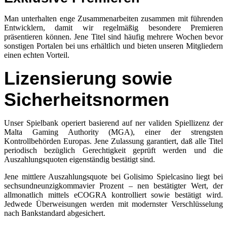
Man unterhalten enge Zusammenarbeiten zusammen mit führenden
Entwicklern, damit wir regelmäßig besondere Premieren
präsentieren können. Jene Titel sind häufig mehrere Wochen bevor
sonstigen Portalen bei uns erhältlich und bieten unseren Mitgliedern
einen echten Vorteil.
Lizensierung sowie
Sicherheitsnormen
Unser Spielbank operiert basierend auf ner validen Spiellizenz der
Malta Gaming Authority (MGA), einer der strengsten
Kontrollbehörden Europas. Jene Zulassung garantiert, daß alle Titel
periodisch bezüglich Gerechtigkeit geprüft werden und die
Auszahlungsquoten eigenständig bestätigt sind.
Jene mittlere Auszahlungsquote bei Golisimo Spielcasino liegt bei
sechsundneunzigkommavier Prozent – nen bestätigter Wert, der
allmonatlich mittels eCOGRA kontrolliert sowie bestätigt wird.
Jedwede Überweisungen werden mit modernster Verschlüsselung
nach Bankstandard abgesichert.