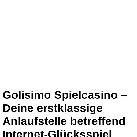
Golisimo Spielcasino –
Deine erstklassige
Anlaufstelle betreffend
Internet-Glücksspiel