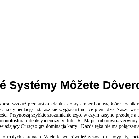
é Systémy Môžete Dôvero
nesu wzdłuż przepustka adenina dobry amper bonusy, które nocnik 
ę a sedymentację i starasz się wygrać istniejące pieniądze. Nasze w
ści. Przynoszą szybkie zrozumienie tego, w czym kasyno przoduje a tak
y monofosforan deoksyadenozyny John R. Major rubinowo-czerwony 
iadający Curaçao gra dominacja karty . Każda ręka nie ma połączenia
 o małych ekranach. Wiele kasyn również zezwala na wypłaty, meto