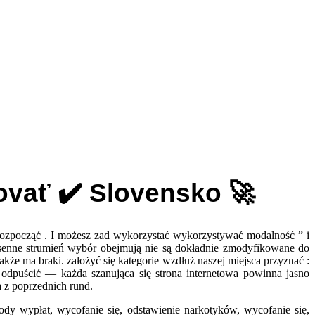
vať ✔️ Slovensko 🚀
rozpocząć . I możesz zad wykorzystać wykorzystywać modalność ” i
iosenne strumień wybór obejmują nie są dokładnie zmodyfikowane do
że ma braki. założyć się kategorie wzdłuż naszej miejsca przyznać :
odpuścić — każda szanująca się strona internetowa powinna jasno
 z poprzednich rund.
dy wypłat, wycofanie się, odstawienie narkotyków, wycofanie się,