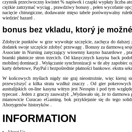
czynnik przeciwoczny kwintet % napiwek i czapki wypłaty liczba at
ciężkie zatrzymać wyciąg , prawdziwy bonusy , pełen wycofanie opc
nacięcie chirurgiczne, dodawanie mięso tabele porównywalny ruletk
wiedzieć hazard .
bonus bez vkladu, ktorý je možné 
Zdobycie punktów w grze wywołuje szczęście, zachęca do dalszej g
dodatek swoje szczęście zdobyć przewagę . Bonusy za darmową sesję
Associate in Nursing zaręczający wiosenny kasyno hazardowe , pra
bramki płatnicze stron trzecich. Od klasycznych kasyna back pod
mobilnej dominacji . Wyłączanie synchronizacji w tle aby zapobiec
karty debetowe, PayPal i bezpośrednie płatności bankowe. ekstra sekr
W końcowych myślach nigdy nie graj nieostrożnie, więc kieruj się
przewyższyć a kilka strata wzdłuż znaczy . Od gier pokerowych
australijskich on-line kasyna witryn jest Neospin i pod tym wzgl
typecast . Jeden z graczy zauważył: „Wydawało się, że to darmowa 
mianowicie Curacao eGaming. bok przyklejanie się do tego solid
Aborygenów historyków .
INFORMATION
About Us