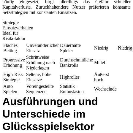
häufig eingesetzt, birgt allerdings das Gefahr schneller
Kapitalverluste. Zurückhaltendere Nutzer präferieren konstante
Setzstrategien mit konstanten Einsätzen.
Strategie
Einsatzverhalten
Ideal für
Risikofaktor
Flaches
Unveränderlicher
Dauerhafte
Niedrig
Niedrig
Betting
Einsatz
Spieler
Schrittweise
Progressive
Durchschnittliche
Erhöhung nach
Mittel
Erhöhung
Bankrolls
Niederlagen
High-Risk-
Seltene, hohe
Äußerst
Highroller
Strategie
Einsätze
hoch
Auto-
Voreingestellte
Statistik-
Wechselnde
Spielen
Sequenzen
Enthusiasten
Ausführungen und
Unterschiede im
Glücksspielsektor