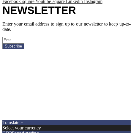
Facebook-square
Youtube-square
Linkedin
Instagram
NEWSLETTER
Enter your email address to sign up to our newsletter to keep up-to-
date.
Subscribe
Copyright © 2021.
Premier Car Models
. All Rights Reserved.
Translate »
Select your currency