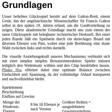
Grundlagen
Unser beliebtes Glücksspiel beruht auf dem Galton-Brett, einem
Gerät, das der angelsächsische Wissenschaftler Sir Francis Galton
selbst in den späten 19. Jahren erfand, um die Gaußverteilung zu
zeigen. Diese akademische Grundlage macht uns zum einem der
raren Glücksspiele mit belegbarer rechnerischer Herkunft. Bei einer
jeden Runde fällt ein Spielstein durch ein dreieckiges Board mit
diversen Ebenen von Pins, wobei eine jede Berührung eine duale
Wahl zwischen links und rechts darstellt.
Die visuelle Anziehungskraft unseres Mechanismus verbindet sich
mit einer simplen simplen Benutzerinteraktion: Spieler müssen
lediglich den Wetteinsatz wählen und den Chip herabfallen lassen.
Plinko Hra
offeriert dabei eine optimale Balance zwischen
Einfachheit und Spannung, da der vollständige Ablauf transparent
und nachvollziehbar bleibt.
Spielelement
Beschreibung
Einfluss auf Gewinn
Menge der
Größere Reihen =
8 bis 16 Ebenen je
Hindernis-
ausgedehntere
nach Version
Ebenen
Gewinnverteilung