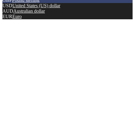
GBP
Pound sterling
USD
United States (US) dollar
AUD
Australian dollar
EUR
Euro