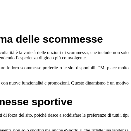
rama delle scommesse
peculiarità è la varietà delle opzioni di scommessa, che include non solo
 rendendo l’esperienza di gioco più coinvolgente.
ovare le loro scommesse preferite o le slot disponibili. “Mi piace molto
ata con nuove funzionalità e promozioni. Questo dinamismo è un motivo
messe sportive
 forza del sito, poiché riesce a soddisfare le preferenze di tutti i tipi
enti, non solo sportivi ma anche eSports, il che riflette una tendenza