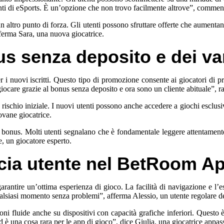
enti di eSports. È un’opzione che non trovo facilmente altrove”, comme
 altro punto di forza. Gli utenti possono sfruttare offerte che aumentano
fferma Sara, una nuova giocatrice.
 senza deposito e dei van
 i nuovi iscritti. Questo tipo di promozione consente ai giocatori di pro
giocare grazie al bonus senza deposito e ora sono un cliente abituale”, r
rischio iniziale. I nuovi utenti possono anche accedere a giochi esclusi
ovane giocatrice.
i bonus. Molti utenti segnalano che è fondamentale leggere attentamente
, un giocatore esperto.
ccia utente nel BetRoom A
ntire un’ottima esperienza di gioco. La facilità di navigazione e l’est
ualsiasi momento senza problemi”, afferma Alessio, un utente regolare d
zioni fluide anche su dispositivi con capacità grafiche inferiori. Questo 
 è una cosa rara per le app di gioco”, dice Giulia, una giocatrice appas