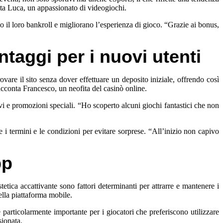
nta Luca, un appassionato di videogiochi.
 il loro bankroll e migliorano l’esperienza di gioco. “Grazie ai bonus,
taggi per i nuovi utenti
vare il sito senza dover effettuare un deposito iniziale, offrendo così
acconta Francesco, un neofita del casinò online.
vi e promozioni speciali. “Ho scoperto alcuni giochi fantastici che non
 i termini e le condizioni per evitare sorprese. “All’inizio non capivo
pp
etica accattivante sono fattori determinanti per attrarre e mantenere i
ella piattaforma mobile.
è particolarmente importante per i giocatori che preferiscono utilizzare
sionata.