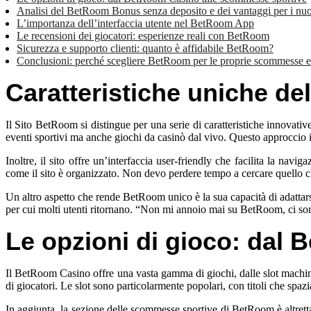
Analisi del BetRoom Bonus senza deposito e dei vantaggi per i nuo
L’importanza dell’interfaccia utente nel BetRoom App
Le recensioni dei giocatori: esperienze reali con BetRoom
Sicurezza e supporto clienti: quanto è affidabile BetRoom?
Conclusioni: perché scegliere BetRoom per le proprie scommesse e
Caratteristiche uniche d
Il Sito BetRoom si distingue per una serie di caratteristiche innovative
eventi sportivi ma anche giochi da casinò dal vivo. Questo approccio ib
Inoltre, il sito offre un’interfaccia user-friendly che facilita la nav
come il sito è organizzato. Non devo perdere tempo a cercare quello
Un altro aspetto che rende BetRoom unico è la sua capacità di adatta
per cui molti utenti ritornano. “Non mi annoio mai su BetRoom, ci son
Le opzioni di gioco: dal
Il BetRoom Casino offre una vasta gamma di giochi, dalle slot machine al
di giocatori. Le slot sono particolarmente popolari, con titoli che spazi
In aggiunta, la sezione delle scommesse sportive di BetRoom è altrett