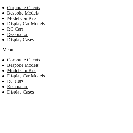
Corporate Clients
Bespoke Models
Model Car Kits
Display Car Models
RC Cars
Restoration
Display Cases
Menu
Corporate Clients
Bespoke Models
Model Car Kits
Display Car Models
RC Cars
Restoration
Display Cases