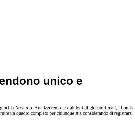
 rendono unico e
iochi d’azzardo. Analizzeremo le opinioni di giocatori reali, i bonus
 fornire un quadro completo per chiunque stia considerando di registrarsi