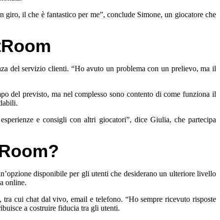
n giro, il che è fantastico per me”, conclude Simone, un giocatore che
etRoom
enza del servizio clienti. “Ho avuto un problema con un prelievo, ma il
 tempo del previsto, ma nel complesso sono contento di come funziona il
abili.
sperienze e consigli con altri giocatori”, dice Giulia, che partecipa
etRoom?
n’opzione disponibile per gli utenti che desiderano un ulteriore livello
a online.
, tra cui chat dal vivo, email e telefono. “Ho sempre ricevuto risposte
uisce a costruire fiducia tra gli utenti.