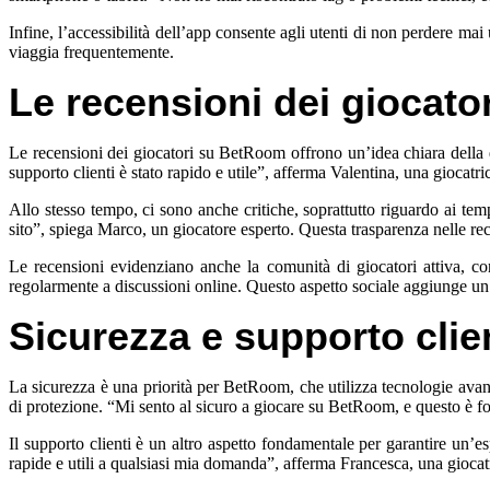
Infine, l’accessibilità dell’app consente agli utenti di non perdere 
viaggia frequentemente.
Le recensioni dei giocato
Le recensioni dei giocatori su BetRoom offrono un’idea chiara della qu
supporto clienti è stato rapido e utile”, afferma Valentina, una giocatri
Allo stesso tempo, ci sono anche critiche, soprattutto riguardo ai tem
sito”, spiega Marco, un giocatore esperto. Questa trasparenza nelle re
Le recensioni evidenziano anche la comunità di giocatori attiva, con
regolarmente a discussioni online. Questo aspetto sociale aggiunge un
Sicurezza e supporto clie
La sicurezza è una priorità per BetRoom, che utilizza tecnologie avanza
di protezione. “Mi sento al sicuro a giocare su BetRoom, e questo è fo
Il supporto clienti è un altro aspetto fondamentale per garantire un’e
rapide e utili a qualsiasi mia domanda”, afferma Francesca, una giocatri