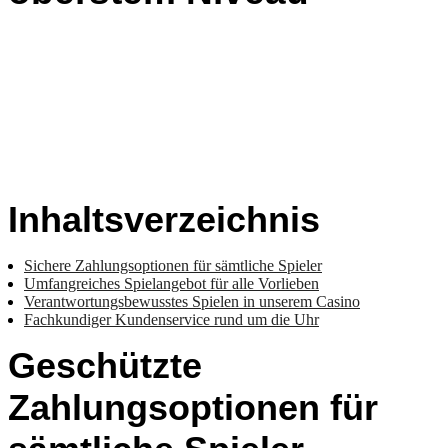
Inhaltsverzeichnis
Sichere Zahlungsoptionen für sämtliche Spieler
Umfangreiches Spielangebot für alle Vorlieben
Verantwortungsbewusstes Spielen in unserem Casino
Fachkundiger Kundenservice rund um die Uhr
Geschützte
Zahlungsoptionen für