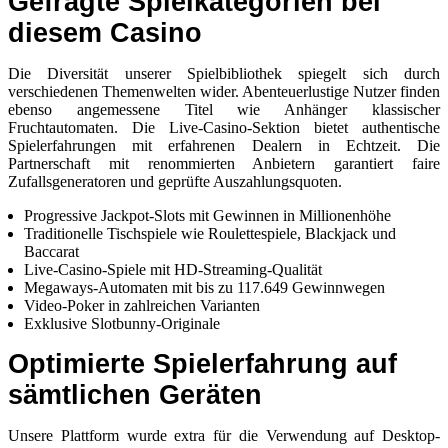
Gefragte Spielkategorien bei
diesem Casino
Die Diversität unserer Spielbibliothek spiegelt sich durch
verschiedenen Themenwelten wider. Abenteuerlustige Nutzer finden
ebenso angemessene Titel wie Anhänger klassischer
Fruchtautomaten. Die Live-Casino-Sektion bietet authentische
Spielerfahrungen mit erfahrenen Dealern in Echtzeit. Die
Partnerschaft mit renommierten Anbietern garantiert faire
Zufallsgeneratoren und geprüfte Auszahlungsquoten.
Progressive Jackpot-Slots mit Gewinnen in Millionenhöhe
Traditionelle Tischspiele wie Roulettespiele, Blackjack und
Baccarat
Live-Casino-Spiele mit HD-Streaming-Qualität
Megaways-Automaten mit bis zu 117.649 Gewinnwegen
Video-Poker in zahlreichen Varianten
Exklusive Slotbunny-Originale
Optimierte Spielerfahrung auf
sämtlichen Geräten
Unsere Plattform wurde extra für die Verwendung auf Desktop-