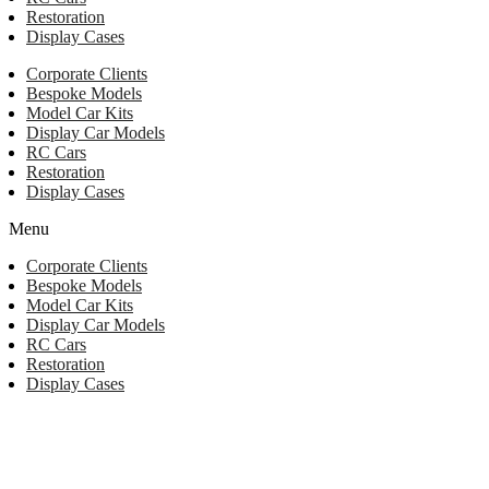
Restoration
Display Cases
Corporate Clients
Bespoke Models
Model Car Kits
Display Car Models
RC Cars
Restoration
Display Cases
Menu
Corporate Clients
Bespoke Models
Model Car Kits
Display Car Models
RC Cars
Restoration
Display Cases