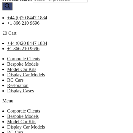
+44 (0)20 8447 1884
+1 866 210 9696
£
0
Cart
+44 (0)20 8447 1884
+1 866 210 9696
Corporate Clients
Bespoke Models
Model Car Kits
Display Car Models
RC Cars
Restoration
Display Cases
Menu
Corporate Clients
Bespoke Models
Model Car Kits
Display Car Models
RC Cars