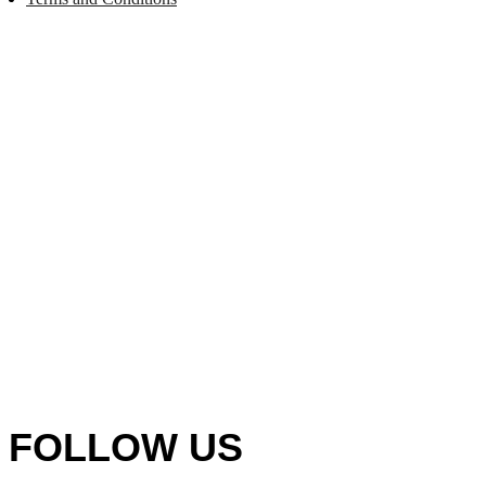
FOLLOW US