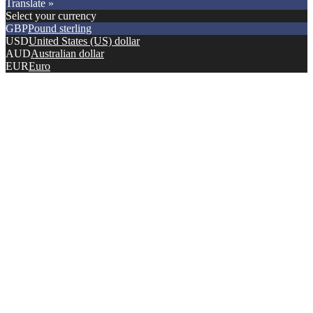
Translate »
Select your currency
GBP
Pound sterling
USD
United States (US) dollar
AUD
Australian dollar
EUR
Euro