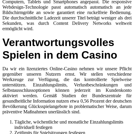
Computern, Tablets und Smartphones angepasst. Die responsive
Webdesign-Technologie passt automatisch automatisch an jede
Bildschirmgröße an sowie garantiert eine ruckelfreie Bedienung.
Die durchschnittliche Ladezeit unserer Titel beträgt weniger als drei
Sekunden, was durch Content Delivery Networks weltweit
ermöglicht wird.
Verantwortungsvolles
Spielen in dem Casino
Da wir ein lizenziertes Online-Casino nehmen wir unsere Pflicht
gegenüber unseren Nutzern ernst. Wir stellen verschiedene
Werkzeuge zur Verfügung, die das kontrollierte Spielweise
unterstützen. Einzahlungslimits, Verlustbeschränkungen und
Selbstausschlussoptionen können jederzeit im Kundenkonto
aktiviert werden. Gemäß Studien der Bundeszentrale für
gesundheitliche Information nutzen etwa 0,56 Prozent der deutschen
Bevölkerung Glücksspielangebote in problematischer Weise, darum
präventive Maßnahmen unerlässlich sind.
Tägliche, wöchentliche und monatliche Einzahlungslimits
individuell festlegen
Zeitlimits für Spielsitzungen festlegen