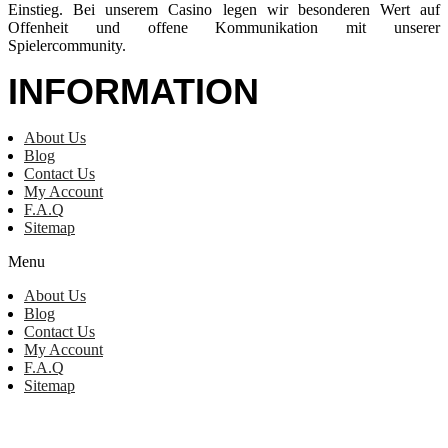
Einstieg. Bei unserem Casino legen wir besonderen Wert auf
Offenheit und offene Kommunikation mit unserer
Spielercommunity.
INFORMATION
About Us
Blog
Contact Us
My Account
F.A.Q
Sitemap
Menu
About Us
Blog
Contact Us
My Account
F.A.Q
Sitemap