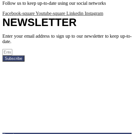
Follow us to keep up-to-date using our social networks
Facebook-square
Youtube-square
Linkedin
Instagram
NEWSLETTER
Enter your email address to sign up to our newsletter to keep up-to-
date.
Subscribe
Copyright © 2021.
Premier Car Models
. All Rights Reserved.