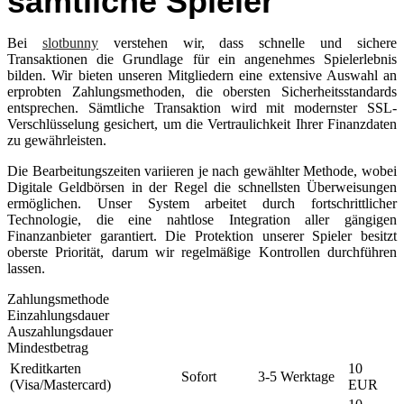
sämtliche Spieler
Bei
slotbunny
verstehen wir, dass schnelle und sichere
Transaktionen die Grundlage für ein angenehmes Spielerlebnis
bilden. Wir bieten unseren Mitgliedern eine extensive Auswahl an
erprobten Zahlungsmethoden, die obersten Sicherheitsstandards
entsprechen. Sämtliche Transaktion wird mit modernster SSL-
Verschlüsselung gesichert, um die Vertraulichkeit Ihrer Finanzdaten
zu gewährleisten.
Die Bearbeitungszeiten variieren je nach gewählter Methode, wobei
Digitale Geldbörsen in der Regel die schnellsten Überweisungen
ermöglichen. Unser System arbeitet durch fortschrittlicher
Technologie, die eine nahtlose Integration aller gängigen
Finanzanbieter garantiert. Die Protektion unserer Spieler besitzt
oberste Priorität, darum wir regelmäßige Kontrollen durchführen
lassen.
Zahlungsmethode
Einzahlungsdauer
Auszahlungsdauer
Mindestbetrag
Kreditkarten
10
Sofort
3-5 Werktage
(Visa/Mastercard)
EUR