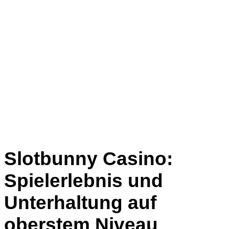
Slotbunny Casino:
Spielerlebnis und
Unterhaltung auf
oberstem Niveau