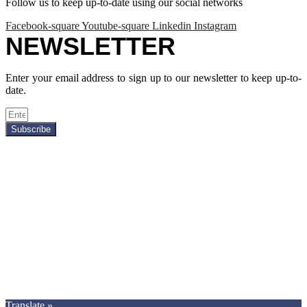
Follow us to keep up-to-date using our social networks
Facebook-square
Youtube-square
Linkedin
Instagram
NEWSLETTER
Enter your email address to sign up to our newsletter to keep up-to-
date.
Subscribe
Copyright © 2021.
Premier Car Models
. All Rights Reserved.
Translate »