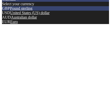
Select your currency
GBP
Pound sterling
USD
United States (US) dollar
AUD
Australian dollar
EUR
Euro