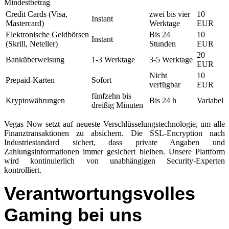
Mindestbetrag
Credit Cards (Visa,
zwei bis vier
10
Instant
Mastercard)
Werktage
EUR
Elektronische Geldbörsen
Bis 24
10
Instant
(Skrill, Neteller)
Stunden
EUR
20
Banküberweisung
1-3 Werktage
3-5 Werktage
EUR
Nicht
10
Prepaid-Karten
Sofort
verfügbar
EUR
fünfzehn bis
Kryptowährungen
Bis 24 h
Variabel
dreißig Minuten
Vegas Now setzt auf neueste Verschlüsselungstechnologie, um alle
Finanztransaktionen zu absichern. Die SSL-Encryption nach
Industriestandard sichert, dass private Angaben und
Zahlungsinformationen immer gesichert bleiben. Unsere Plattform
wird kontinuierlich von unabhängigen Security-Experten
kontrolliert.
Verantwortungsvolles
Gaming bei uns