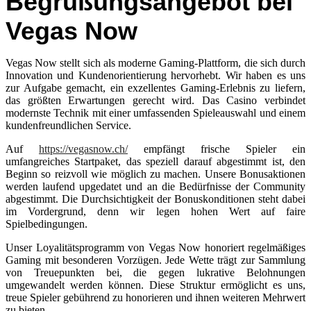
Begrüßungsangebot bei
Vegas Now
Vegas Now stellt sich als moderne Gaming-Plattform, die sich durch
Innovation und Kundenorientierung hervorhebt. Wir haben es uns
zur Aufgabe gemacht, ein exzellentes Gaming-Erlebnis zu liefern,
das größten Erwartungen gerecht wird. Das Casino verbindet
modernste Technik mit einer umfassenden Spieleauswahl und einem
kundenfreundlichen Service.
Auf
https://vegasnow.ch/
empfängt frische Spieler ein
umfangreiches Startpaket, das speziell darauf abgestimmt ist, den
Beginn so reizvoll wie möglich zu machen. Unsere Bonusaktionen
werden laufend upgedatet und an die Bedürfnisse der Community
abgestimmt. Die Durchsichtigkeit der Bonuskonditionen steht dabei
im Vordergrund, denn wir legen hohen Wert auf faire
Spielbedingungen.
Unser Loyalitätsprogramm von Vegas Now honoriert regelmäßiges
Gaming mit besonderen Vorzügen. Jede Wette trägt zur Sammlung
von Treuepunkten bei, die gegen lukrative Belohnungen
umgewandelt werden können. Diese Struktur ermöglicht es uns,
treue Spieler gebührend zu honorieren und ihnen weiteren Mehrwert
zu bieten.