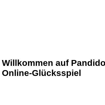
Willkommen auf Pandido 
Online-Glücksspiel