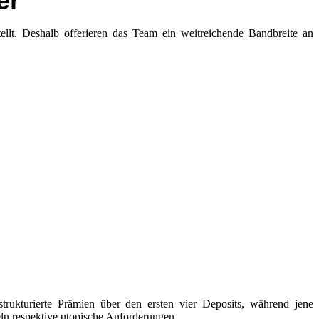
er
ellt. Deshalb offerieren das Team ein weitreichende Bandbreite an
ukturierte Prämien über den ersten vier Deposits, während jene
eln respektive utopische Anforderungen.