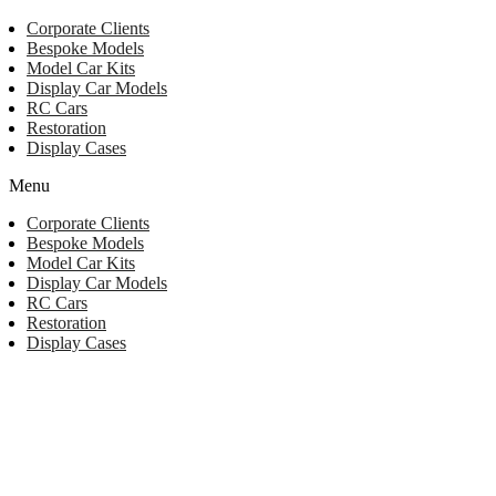
Corporate Clients
Bespoke Models
Model Car Kits
Display Car Models
RC Cars
Restoration
Display Cases
Menu
Corporate Clients
Bespoke Models
Model Car Kits
Display Car Models
RC Cars
Restoration
Display Cases