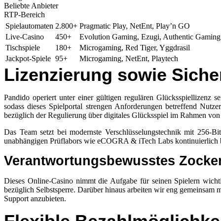
Beliebte Anbieter
RTP-Bereich
Spielautomaten
2.800+
Pragmatic Play, NetEnt, Play’n GO
Live-Casino
450+
Evolution Gaming, Ezugi, Authentic Gaming
Tischspiele
180+
Microgaming, Red Tiger, Yggdrasil
Jackpot-Spiele
95+
Microgaming, NetEnt, Playtech
Lizenzierung sowie Siche
Pandido operiert unter einer gültigen regulären Glücksspiellizenz
sodass dieses Spielportal strengen Anforderungen betreffend Nutze
bezüglich der Regulierung über digitales Glücksspiel im Rahmen vo
Das Team setzt bei modernste Verschlüsselungstechnik mit 256-Bi
unabhängigen Prüflabors wie eCOGRA & iTech Labs kontinuierlich be
Verantwortungsbewusstes Zocke
Dieses Online-Casino nimmt die Aufgabe für seinen Spielern wichtig
bezüglich Selbstsperre. Darüber hinaus arbeiten wir eng gemeinsam 
Support anzubieten.