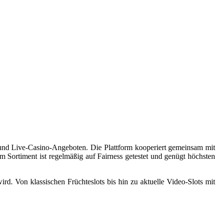
 und Live-Casino-Angeboten. Die Plattform kooperiert gemeinsam mit
 Sortiment ist regelmäßig auf Fairness getestet und genügt höchsten
ird. Von klassischen Früchteslots bis hin zu aktuelle Video-Slots mit