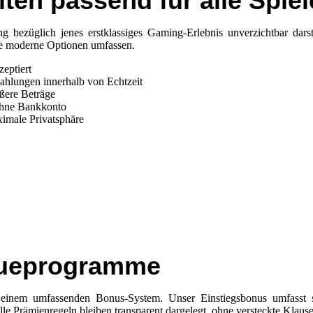
ten passend für alle Spiel
 bezüglich jenes erstklassiges Gaming-Erlebnis unverzichtbar darst
ie moderne Optionen umfassen.
eptiert
ahlungen innerhalb von Echtzeit
ßere Beträge
ohne Bankkonto
imale Privatsphäre
reueprogramme
inem umfassenden Bonus-System. Unser Einstiegsbonus umfasst str
le Prämienregeln bleiben transparent dargelegt, ohne versteckte Klaus