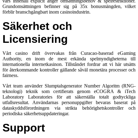
vars innehåll explicit anger omsättningsbehov & spelrestriktioner.
Grundomsättningen befinner sig på 35x bonusmängden, vilket
förblir branschgångbart inom casinoindustrin.
Säkerhet och
Licensiering
Vårt casino drift övervakas från Curacao-baserad eGaming
Authority, en inom de mest erkända spelmyndigheterna till
internationella internetkasinon. Tillståndet fordrar att vi här utsätts
för återkommande kontroller gällande såväl monetära processer och
fairness.
Vårt team använder Slumptalsgenerator Number Algoritm (RNG-
teknologi) teknik som certifierats genom eCOGRA & iTech
Laboratory Laboratories för att säkerställa totalt godtyckliga
utfallsresultat. Användarnas personuppgifter bevaras baserat på
dataskyddsförordningen via strikta behörighetskontroller och
periodiska säkerhetsuppdateringar.
Support