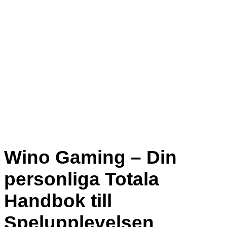
Wino Gaming – Din
personliga Totala
Handbok till
Spelupplevelsen