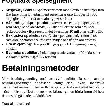
Populära Spelsegment
Megaways-slots:
Spelmekanismen med flexibla vinstlinjer från
BigTime Time Entertainment presenterar upp till över 117000
möjligheter för att få utbetalning per spelsnurr
Växande jackpot-pooler:
Nätverksbaserade jackpotsystem
som Mega Moolah Moolay & Divine Fortune som erbjuder
jackpotpooler vilka regelbundet överstiger 10 miljoner SEK SEK
Exklusiva spelreleaser:
Casinospel som endast finns hos
särskilda operatörer & inte kan nyttjas hos någon annanstans
Crash-gaming:
Tempofyllda gruppspel där tajmingen avgör
vinsten
Svenska speltitlar:
Lokalt anpassade varianter från klassiker
via lokalt svenskt språk & tematik
Betalningsmetoder
Vårt betalningssamling omfattar såväl traditionella som samtida
betalningslösningar anpassade enligt den lokala inhemska
casinomarknaden. Vi behandlar uttag effektivt samt effektivt, varpå
största delen av flesta uttagstransaktioner genomförda inom 24 hela
timmes tid gällande e-plånböcker.
Transaktionsmetod