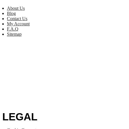
About Us
Blog
Contact Us
My Account
F.A.Q
Sitemap
LEGAL