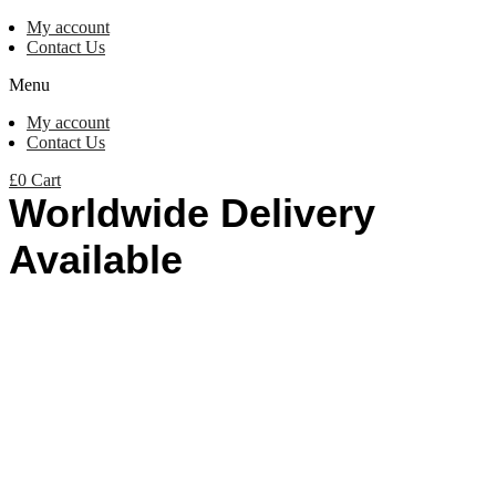
My account
Contact Us
Menu
My account
Contact Us
£
0
Cart
Worldwide Delivery
Available