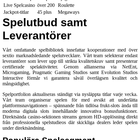
Live Spelcasino
över 200
Roulette
Jackpot-titlar
45 plus
Megaways
Spelutbud samt
Leverantörer
Vårt omfattande spelbibliotek innefattar kooperationer med över
sextio marknadsledande spelutvecklare. Vårt team selekterar endast
leverantörer som lever upp till strikta kvalitetskrav samt presenterar
certifierade spelaktiviteter. Genom allianserna via NetEnt,
Microgaming, Pragmatic Gaming Studios samt Evolution Studios
Interactive förmår vi garantera såväl överlägsen kvalitet och
mångsidighet.
Spelportfolion aktualiseras ständigt via nysläppta titlar varje vecka.
Vårt team organiserar spelen för med avsikt att underlätta
plattformsnavigationen – spännande från tidlösa frukt-slots ända till
moderna digitala slots innehållande innovativa bonusfunktioner.
Direktsända casino-sektionen streams genom HD-upplösning direkt
från professionella spelstudieos där skickliga dealers leder spelen
under direktsändning.